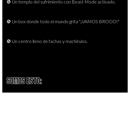
🚫 Un templo del sufrimiento con Beast Mode activado.
🚫 Un box donde todo el mundo grita "¡VAMOS BROOO!"
🚫 Un centro lleno de fachas y machirulos.
SOMOS ESTO:
✅ Entrenamiento funcional sin fliparse
✅ Espacio seguro para gente corriente, rarita, introvertida, se