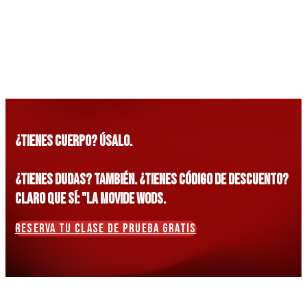
📞 Dinos “la movide WODS” y
10€ 
¿TIENES CUERPO? ÚSALO.
¿TIENES DUDAS? TAMBIÉN. ¿TIENES CÓDIGO DE DESCUENTO?
CLARO QUE SÍ: "LA MOVIDE WODS.
RESERVA TU CLASE DE PRUEBA GRATIS