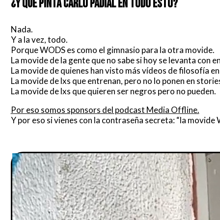
¿Y QUÉ PINTA CARLO PADIAL EN TODO ESTO?
Nada.
Y a la vez, todo.
Porque WODS es como el gimnasio para la otra movide.
La movide de la gente que no sabe si hoy se levanta con e
La movide de quienes han visto más vídeos de filosofía en
La movide de lxs que entrenan, pero no lo ponen en storie
La movide de lxs que quieren ser negros pero no pueden.
Por eso somos sponsors del podcast Media Offline.
Y por eso si vienes con la contraseña secreta:
“la movide