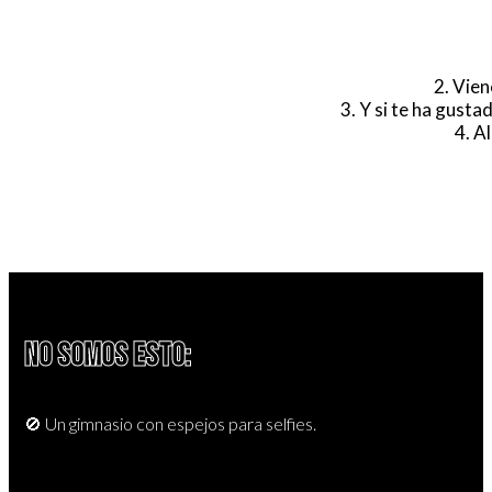
2. Vien
3. Y si te ha gust
4. A
NO SOMOS ESTO:
🚫 Un gimnasio con espejos para selfies.